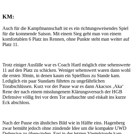
KM:
Auch für die Kampfmannschaft ist es ein richtungsweisendes Spiel
für die kommende Saison. Mit einem Sieg geht man von einem
komfortablen 6 Platz ins Rennen, ohne Punkte steht man weiter auf
Platz 11.
Trotz einiger Ausfälle war es Coach Hartl möglich eine sehenswerte
11 auf den Platz zu schicken. Weniger sehenswert waren dann wohl
die ersten 30min, in denen kaum ein Spielfluss zu Stande kam.
Lediglich ein paar Standarts führten zu ungefährlichen
Torabschlüssen. Kurz vor der Pause war es dann Akacsos ‚Aka‘
Rene der nach einem misslungenem Klärungsversuch der HGB
Defensive völlig frei vor dem Tor auftauchte und eiskalt ins kurze
Eck abschloss.
Nach der Pause ein ähnliches Bild wie in Hälfte eins. Hagenberg
zwar bemüht jedoch ohne zündende Idee um die kompakte UWD
Defensive zu überwinden. Erst in der letzten Viertelstunde kam