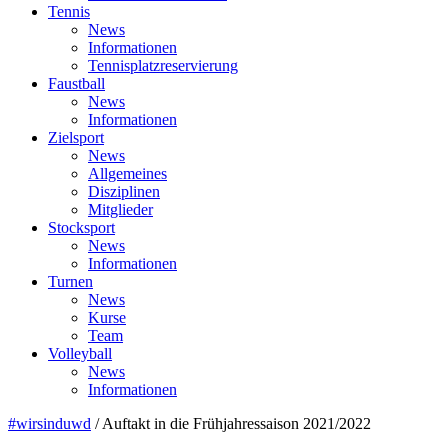
Tennis
News
Informationen
Tennisplatzreservierung
Faustball
News
Informationen
Zielsport
News
Allgemeines
Disziplinen
Mitglieder
Stocksport
News
Informationen
Turnen
News
Kurse
Team
Volleyball
News
Informationen
#wirsinduwd
/
Auftakt in die Frühjahressaison 2021/2022