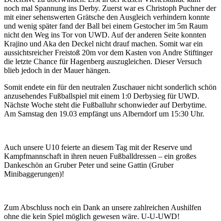
noch mal Spannung ins Derby. Zuerst war es Christoph Puchner der
mit einer sehenswerten Grätsche den Ausgleich verhindern konnte
und wenig später fand der Ball bei einem Gestocher im 5m Raum
nicht den Weg ins Tor von UWD. Auf der anderen Seite konnten
Krajino und Aka den Deckel nicht drauf machen. Somit war ein
aussichtsreicher Freistoß 20m vor dem Kasten von Andre Stiftinger
die letzte Chance für Hagenberg auszugleichen. Dieser Versuch
blieb jedoch in der Mauer hängen.
Somit endete ein für den neutralen Zuschauer nicht sonderlich schön
anzusehendes Fußballspiel mit einem 1:0 Derbysieg für UWD.
Nächste Woche steht die Fußballuhr schonwieder auf Derbytime.
Am Samstag den 19.03 empfängt uns Alberndorf um 15:30 Uhr.
Auch unsere U10 feierte an diesem Tag mit der Reserve und
Kampfmannschaft in ihren neuen Fußballdressen – ein großes
Dankeschön an Gruber Peter und seine Gattin (Gruber
Minibaggerungen)!
Zum Abschluss noch ein Dank an unsere zahlreichen Aushilfen
ohne die kein Spiel möglich gewesen wäre. U-U-UWD!