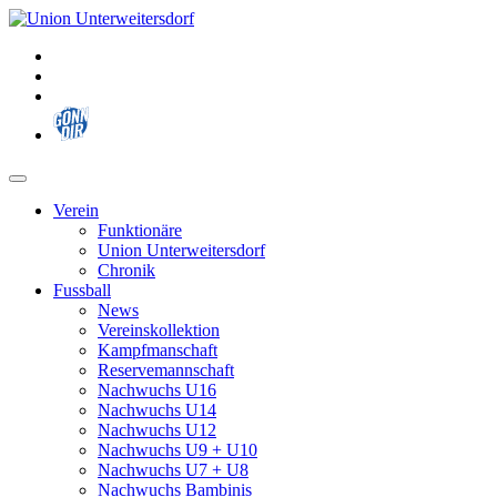
Zum
Inhalt
springen
Verein
Funktionäre
Union Unterweitersdorf
Chronik
Fussball
News
Vereinskollektion
Kampfmanschaft
Reservemannschaft
Nachwuchs U16
Nachwuchs U14
Nachwuchs U12
Nachwuchs U9 + U10
Nachwuchs U7 + U8
Nachwuchs Bambinis