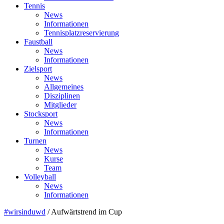
Tennis
News
Informationen
Tennisplatzreservierung
Faustball
News
Informationen
Zielsport
News
Allgemeines
Disziplinen
Mitglieder
Stocksport
News
Informationen
Turnen
News
Kurse
Team
Volleyball
News
Informationen
#wirsinduwd
/
Aufwärtstrend im Cup