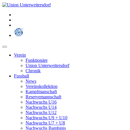
Zum
Inhalt
springen
Verein
Funktionäre
Union Unterweitersdorf
Chronik
Fussball
News
Vereinskollektion
Kampfmanschaft
Reservemannschaft
Nachwuchs U16
Nachwuchs U14
Nachwuchs U12
Nachwuchs U9 + U10
Nachwuchs U7 + U8
Nachwuchs Bambinis