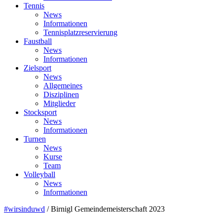
Tennis
News
Informationen
Tennisplatzreservierung
Faustball
News
Informationen
Zielsport
News
Allgemeines
Disziplinen
Mitglieder
Stocksport
News
Informationen
Turnen
News
Kurse
Team
Volleyball
News
Informationen
#wirsinduwd
/
Birnigl Gemeindemeisterschaft 2023