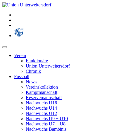
Zum
Inhalt
springen
Verein
Funktionäre
Union Unterweitersdorf
Chronik
Fussball
News
Vereinskollektion
Kampfmanschaft
Reservemannschaft
Nachwuchs U16
Nachwuchs U14
Nachwuchs U12
Nachwuchs U9 + U10
Nachwuchs U7 + U8
Nachwuchs Bambinis