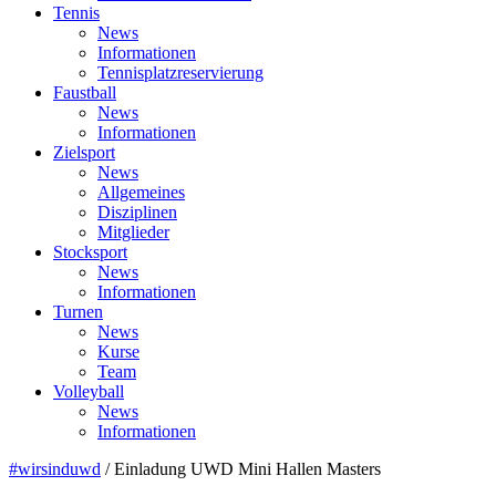
Tennis
News
Informationen
Tennisplatzreservierung
Faustball
News
Informationen
Zielsport
News
Allgemeines
Disziplinen
Mitglieder
Stocksport
News
Informationen
Turnen
News
Kurse
Team
Volleyball
News
Informationen
#wirsinduwd
/
Einladung UWD Mini Hallen Masters