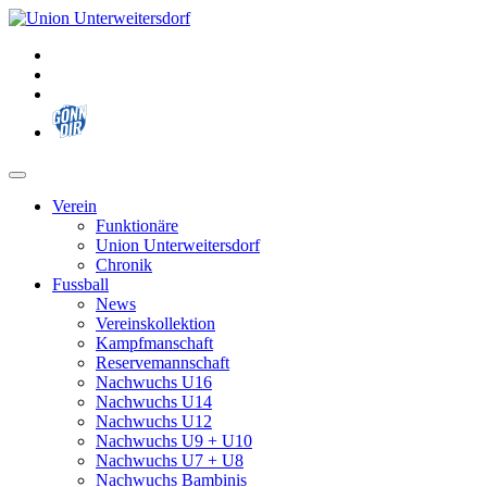
Zum
Inhalt
springen
Verein
Funktionäre
Union Unterweitersdorf
Chronik
Fussball
News
Vereinskollektion
Kampfmanschaft
Reservemannschaft
Nachwuchs U16
Nachwuchs U14
Nachwuchs U12
Nachwuchs U9 + U10
Nachwuchs U7 + U8
Nachwuchs Bambinis