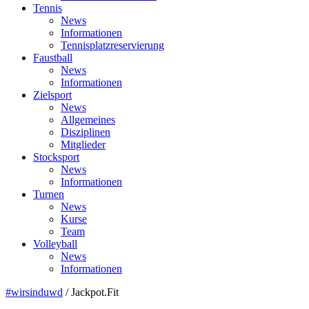
Tennis
News
Informationen
Tennisplatzreservierung
Faustball
News
Informationen
Zielsport
News
Allgemeines
Disziplinen
Mitglieder
Stocksport
News
Informationen
Turnen
News
Kurse
Team
Volleyball
News
Informationen
#wirsinduwd
/
Jackpot.Fit