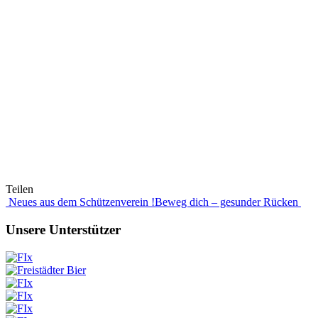
Teilen
Beitragsnavigation
Neues aus dem Schützenverein !
Beweg dich – gesunder Rücken
Unsere Unterstützer