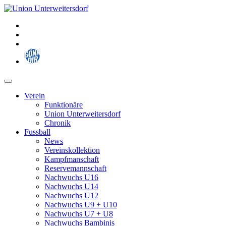
Zum
Inhalt
springen
Verein
Funktionäre
Union Unterweitersdorf
Chronik
Fussball
News
Vereinskollektion
Kampfmanschaft
Reservemannschaft
Nachwuchs U16
Nachwuchs U14
Nachwuchs U12
Nachwuchs U9 + U10
Nachwuchs U7 + U8
Nachwuchs Bambinis