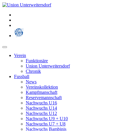
Zum
Inhalt
springen
Verein
Funktionäre
Union Unterweitersdorf
Chronik
Fussball
News
Vereinskollektion
Kampfmanschaft
Reservemannschaft
Nachwuchs U16
Nachwuchs U14
Nachwuchs U12
Nachwuchs U9 + U10
Nachwuchs U7 + U8
Nachwuchs Bambinis