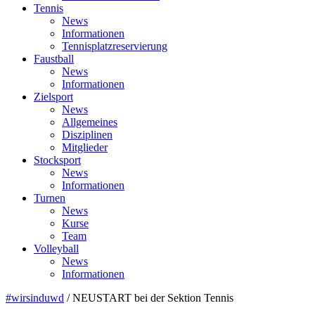
Tennis
News
Informationen
Tennisplatzreservierung
Faustball
News
Informationen
Zielsport
News
Allgemeines
Disziplinen
Mitglieder
Stocksport
News
Informationen
Turnen
News
Kurse
Team
Volleyball
News
Informationen
#wirsinduwd
/
NEUSTART bei der Sektion Tennis