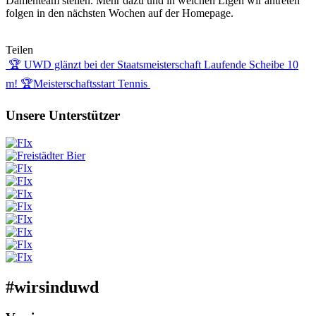
Damenteam stellen. Mehr dazu und in welchen Ligen wir antreten
folgen in den nächsten Wochen auf der Homepage.
Teilen
Beitragsnavigation
🏆 UWD glänzt bei der Staatsmeisterschaft Laufende Scheibe 10
m! 🏆
Meisterschaftsstart Tennis
Unsere Unterstützer
#wirsinduwd