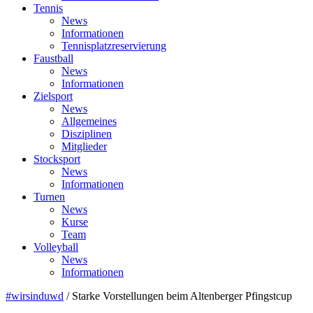
Tennis
News
Informationen
Tennisplatzreservierung
Faustball
News
Informationen
Zielsport
News
Allgemeines
Disziplinen
Mitglieder
Stocksport
News
Informationen
Turnen
News
Kurse
Team
Volleyball
News
Informationen
#wirsinduwd
/
Starke Vorstellungen beim Altenberger Pfingstcup