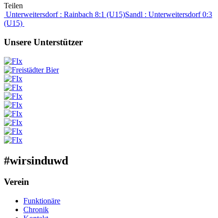
Teilen
Beitragsnavigation
Unterweitersdorf : Rainbach 8:1 (U15)
Sandl : Unterweitersdorf 0:3
(U15)
Unsere Unterstützer
#wirsinduwd
Verein
Funktionäre
Chronik