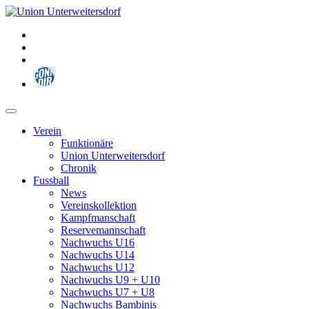
Zum
Inhalt
springen
Verein
Funktionäre
Union Unterweitersdorf
Chronik
Fussball
News
Vereinskollektion
Kampfmanschaft
Reservemannschaft
Nachwuchs U16
Nachwuchs U14
Nachwuchs U12
Nachwuchs U9 + U10
Nachwuchs U7 + U8
Nachwuchs Bambinis