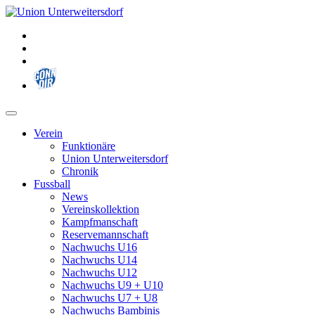
Zum
Inhalt
springen
Verein
Funktionäre
Union Unterweitersdorf
Chronik
Fussball
News
Vereinskollektion
Kampfmanschaft
Reservemannschaft
Nachwuchs U16
Nachwuchs U14
Nachwuchs U12
Nachwuchs U9 + U10
Nachwuchs U7 + U8
Nachwuchs Bambinis