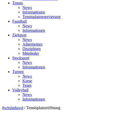
Tennis
News
Informationen
Tennisplatzreservierung
Faustball
News
Informationen
Zielsport
News
Allgemeines
Disziplinen
Mitglieder
Stocksport
News
Informationen
Turnen
News
Kurse
Team
Volleyball
News
Informationen
#wirsinduwd
/
Tennisplatzeröffnung