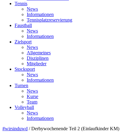
Tennis
News
Informationen
Tennisplatzreservierung
Faustball
News
Informationen
Zielsport
News
Allgemeines
Disziplinen
Mitglieder
Stocksport
News
Informationen
Turnen
News
Kurse
Team
Volleyball
News
Informationen
#wirsinduwd
/
Derbywochenende Teil 2 (Einlaufkinder KM)