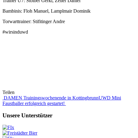
Trainer U7: Stoiber Gerki, Zeller Daniel
Bambinis: Floh Manuel, Lamplmair Dominik
Torwarttrainer: Stifitinger Andre
#wirsinduwd
Teilen
Beitragsnavigation
DAMEN Trainingswochenende in Kottingbrunn
UWD Mini
Faustballer erfolgreich gestartet!
Unsere Unterstützer