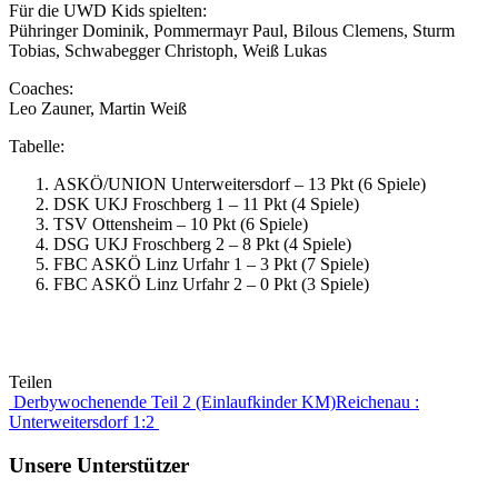
Für die UWD Kids spielten:
Pühringer Dominik, Pommermayr Paul, Bilous Clemens, Sturm
Tobias, Schwabegger Christoph, Weiß Lukas
Coaches:
Leo Zauner, Martin Weiß
Tabelle:
ASKÖ/UNION Unterweitersdorf – 13 Pkt (6 Spiele)
DSK UKJ Froschberg 1 – 11 Pkt (4 Spiele)
TSV Ottensheim – 10 Pkt (6 Spiele)
DSG UKJ Froschberg 2 – 8 Pkt (4 Spiele)
FBC ASKÖ Linz Urfahr 1 – 3 Pkt (7 Spiele)
FBC ASKÖ Linz Urfahr 2 – 0 Pkt (3 Spiele)
Teilen
Beitragsnavigation
Derbywochenende Teil 2 (Einlaufkinder KM)
Reichenau :
Unterweitersdorf 1:2
Unsere Unterstützer