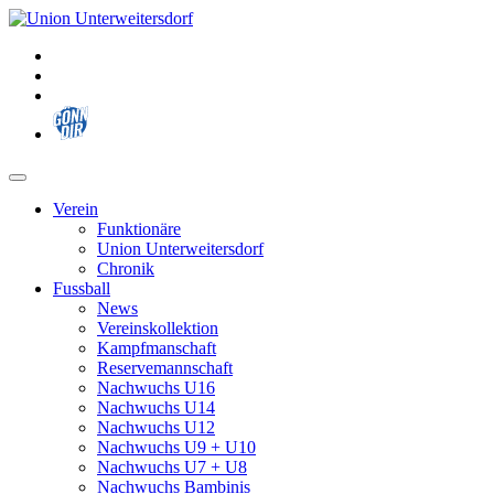
Zum
Inhalt
springen
Verein
Funktionäre
Union Unterweitersdorf
Chronik
Fussball
News
Vereinskollektion
Kampfmanschaft
Reservemannschaft
Nachwuchs U16
Nachwuchs U14
Nachwuchs U12
Nachwuchs U9 + U10
Nachwuchs U7 + U8
Nachwuchs Bambinis