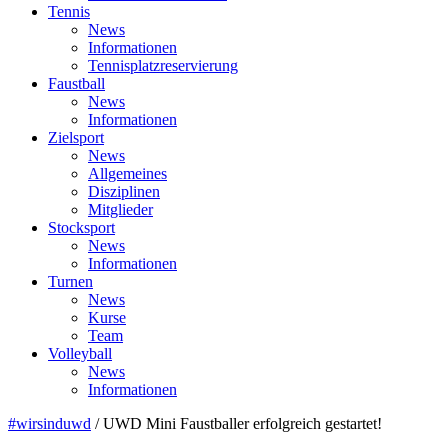
Tennis
News
Informationen
Tennisplatzreservierung
Faustball
News
Informationen
Zielsport
News
Allgemeines
Disziplinen
Mitglieder
Stocksport
News
Informationen
Turnen
News
Kurse
Team
Volleyball
News
Informationen
#wirsinduwd
/
UWD Mini Faustballer erfolgreich gestartet!