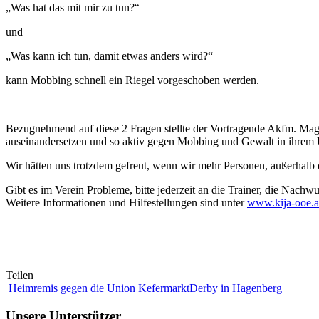
„Was hat das mit mir zu tun?“
und
„Was kann ich tun, damit etwas anders wird?“
kann Mobbing schnell ein Riegel vorgeschoben werden.
Bezugnehmend auf diese 2 Fragen stellte der Vortragende Akfm. Mag.
auseinandersetzen und so aktiv gegen Mobbing und Gewalt in ihrem 
Wir hätten uns trotzdem gefreut, wenn wir mehr Personen, außerhalb 
Gibt es im Verein Probleme, bitte jederzeit an die Trainer, die Nac
Weitere Informationen und Hilfestellungen sind unter
www.kija-ooe.a
Teilen
Beitragsnavigation
Heimremis gegen die Union Kefermarkt
Derby in Hagenberg
Unsere Unterstützer