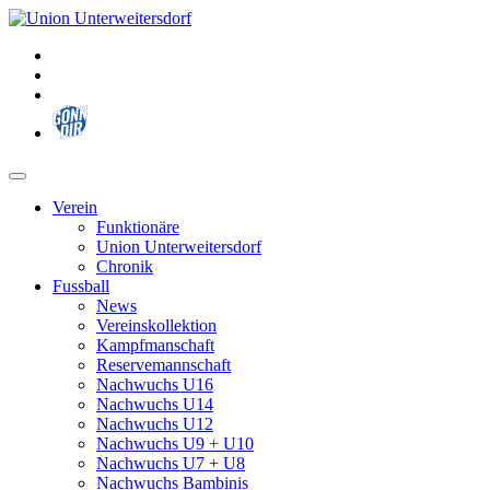
Zum
Inhalt
springen
Verein
Funktionäre
Union Unterweitersdorf
Chronik
Fussball
News
Vereinskollektion
Kampfmanschaft
Reservemannschaft
Nachwuchs U16
Nachwuchs U14
Nachwuchs U12
Nachwuchs U9 + U10
Nachwuchs U7 + U8
Nachwuchs Bambinis