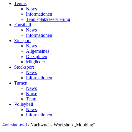
Tennis
News
Informationen
Tennisplatzreservierung
Faustball
News
Informationen
Zielsport
News
Allgemeines
Disziplinen
Mitglieder
Stocksport
News
Informationen
Turnen
News
Kurse
Team
Volleyball
News
Informationen
#wirsinduwd
/
Nachwuchs Workshop „Mobbing“